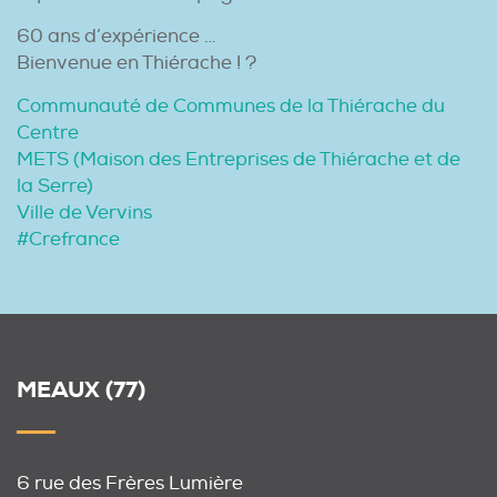
60 ans d’expérience …
Bienvenue en Thiérache ! ?
Communauté de Communes de la Thiérache du
Centre
METS (Maison des Entreprises de Thiérache et de
la Serre)
Ville de Vervins
#Crefrance
MEAUX (77)
6 rue des Frères Lumière