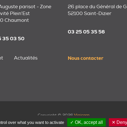
 Auguste parisot - Zone
26 place du Général de G
vité Plein'Est
52100 Saint-Dizier
0 Chaumont
03 25 05 35 56
5 35 03 50
nt
Actualités
Nous contacter
Copyright © 2026
Vigicorp
trol over what you want to activate
✓ OK, accept all
✕ Deny 