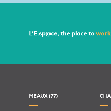
L’E.sp@ce, the place to
work
MEAUX (77)
CHA