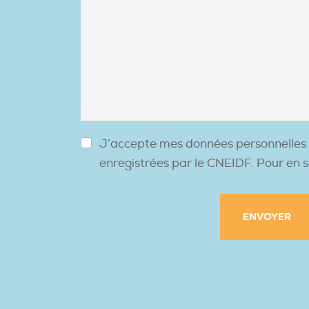
e
é
m
p
e
h
s
o
s
n
a
e
g
*
e
*
R
J’accepte mes données personnelles so
G
enregistrées par le CNEIDF. Pour en s
P
D
*
ENVOYER