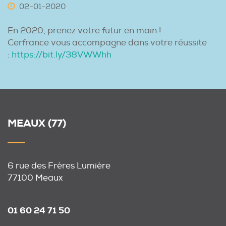
-
-
02
01
2020
En 2020, prenez votre futur en main !
Cerfrance vous accompagne dans votre réussite
:
https://bit.ly/38VWWhh
MEAUX (77)
6 rue des Frères Lumière
77100 Meaux
01 60 24 71 50